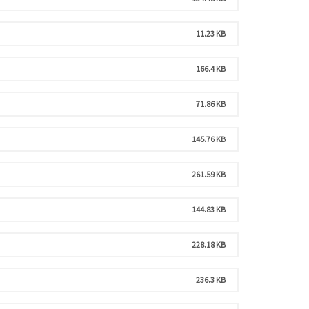
11.23 KB
166.4 KB
71.86 KB
145.76 KB
261.59 KB
144.83 KB
228.18 KB
236.3 KB