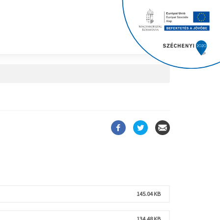
145.04 KB
134.48 KB