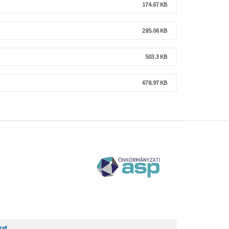
174.67 KB
285.06 KB
503.3 KB
678.97 KB
zat