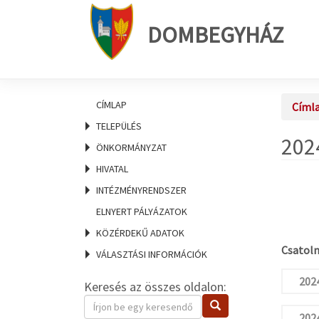
DOMBEGYHÁZ
CÍMLAP
Címl
TELEPÜLÉS
2024
ÖNKORMÁNYZAT
HIVATAL
INTÉZMÉNYRENDSZER
ELNYERT PÁLYÁZATOK
KÖZÉRDEKŰ ADATOK
Csatolm
VÁLASZTÁSI INFORMÁCIÓK
2024
Keresés az összes oldalon:
Keresendő
Keresés
kifejezés
2024