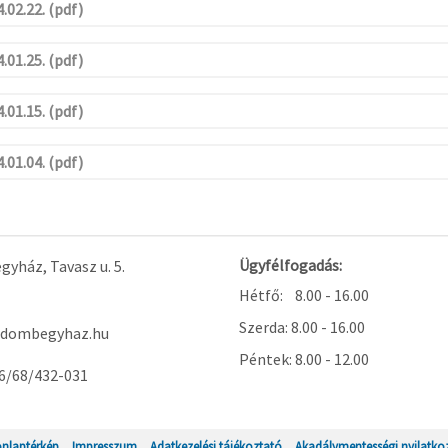
.02.22. (pdf)
.01.25. (pdf)
.01.15. (pdf)
.01.04. (pdf)
Ügyfélfogadás:
yház, Tavasz u. 5.
Hétfő: 8.00 - 16.00
Szerda: 8.00 - 16.00
dombegyhaz.hu
Péntek: 8.00 - 12.00
6/68/432-031
nlaptérkép
Impresszum
Adatkezelési tájékoztató
Akadálymentességi nyilatko