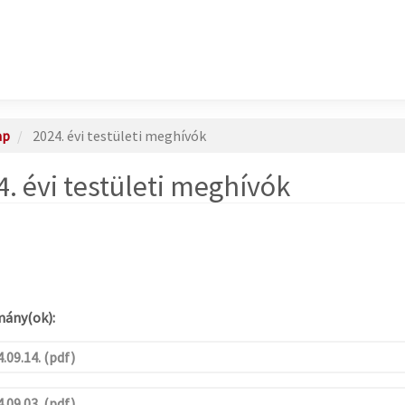
ap
2024. évi testületi meghívók
. évi testületi meghívók
ány(ok):
.09.14. (pdf)
.09.03. (pdf)