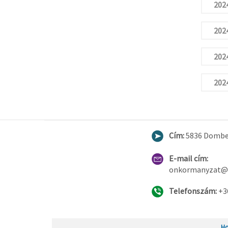
2024
2024
2024
2024
Cím:
5836 Dombeg
E-mail cím:
onkormanyzat@
Telefonszám:
+3
Ho