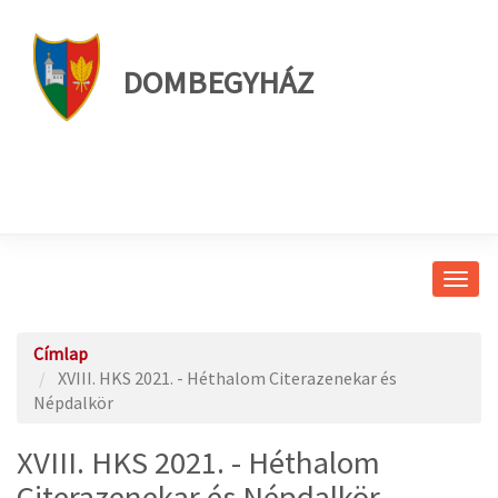
DOMBEGYHÁZ
Navig
átkap
Címlap
XVIII. HKS 2021. - Héthalom Citerazenekar és
Népdalkör
XVIII. HKS 2021. - Héthalom
Citerazenekar és Népdalkör